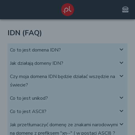
lunch_dining
IDN (FAQ)
expand_more
Co to jest domena IDN?
expand_more
Jak działają domeny IDN?
expand_more
Czy moja domena IDN będzie działać wszędzie na
świecie?
expand_more
Co to jest unikod?
expand_more
Co to jest ASCII?
expand_more
Jak przetłumaczyć domenę ze znakami narodowymi
na domenę z prefiksem "xn--" ( w postaci ASCII) ?