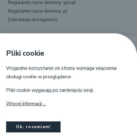
Regulamin nazw domeny .gov.pl
Regulamin nazw domeny .pl
Deklaracja dostępności
Pliki cookie
X
Linkedin
Facebook
YouTube
Wygodne korzystanie ze strony wymaga włączenia
obsługi cookie w przeglądarce.
Pliki cookie wygasają po zamknięciu sesji.
Więcej informacji ...
NASK, ul. Kolska 12, 01-045 Warszawa,
info@dns.pl, tel. +48 22 380 83 00
Ok, rozumiem!
© Copyright by
NASK
2025