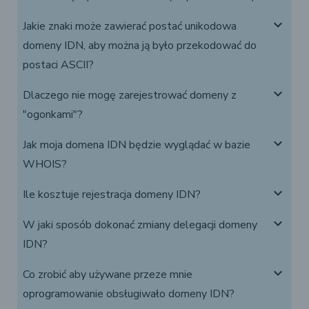
expand_more
Jakie znaki może zawierać postać unikodowa
domeny IDN, aby można ją było przekodować do
postaci ASCII?
expand_more
Dlaczego nie mogę zarejestrować domeny z
"ogonkami"?
expand_more
Jak moja domena IDN będzie wyglądać w bazie
WHOIS?
expand_more
Ile kosztuje rejestracja domeny IDN?
expand_more
W jaki sposób dokonać zmiany delegacji domeny
IDN?
expand_more
Co zrobić aby używane przeze mnie
oprogramowanie obsługiwało domeny IDN?