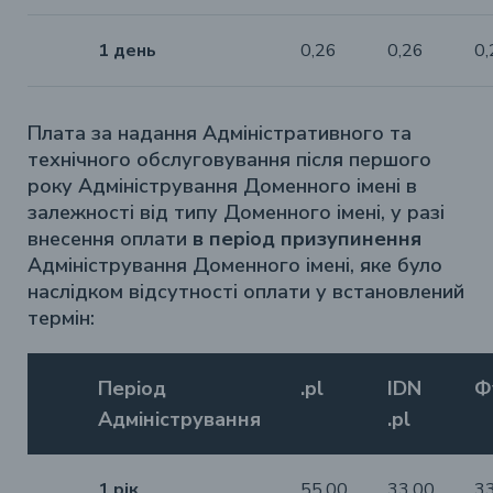
1 день
0,26
0,26
0,
Плата за надання Адміністративного та
технічного обслуговування після першого
року Адміністрування Доменного імені в
залежності від типу Доменного імені, у разі
внесення оплати
в період призупинення
Адміністрування Доменного імені, яке було
наслідком відсутності оплати у встановлений
термін:
Період
.pl
IDN
Ф
Адміністрування
.pl
1 рік
55,00
33,00
3