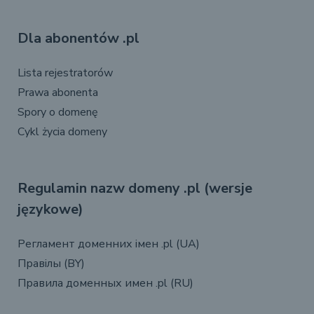
Dla abonentów .pl
Lista rejestratorów
Prawa abonenta
Spory o domenę
Cykl życia domeny
Regulamin nazw domeny .pl (wersje
językowe)
Регламент доменних імен .pl (UA)
Правілы (BY)
Правила доменных имен .pl (RU)