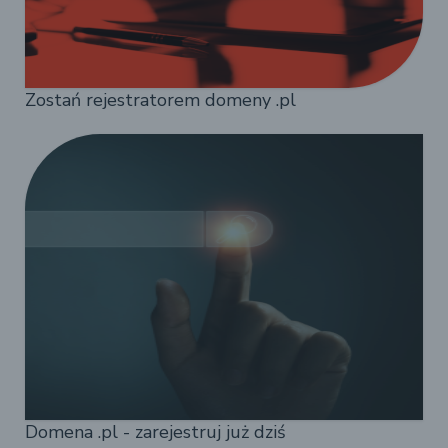
Zostań rejestratorem domeny .pl
Domena .pl - zarejestruj już dziś