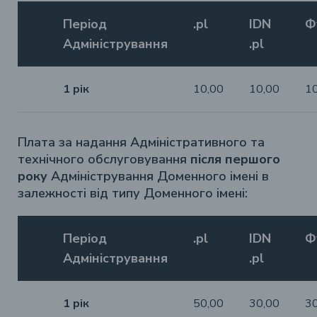
Період
.pl
IDN
Ф
Адміністрування
.pl
1 рік
10,00
10,00
1
Плата за надання Адміністративного та
технічного обслуговування
після першого
року
Адміністрування Доменного імені в
залежності від типу Доменного імені:
Період
.pl
IDN
Ф
Адміністрування
.pl
1 рік
50,00
30,00
3