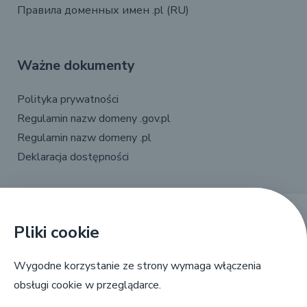
Правила доменных имен .pl (RU)
Ważne dokumenty
Polityka prywatności
Regulamin nazw domeny .gov.pl
Regulamin nazw domeny .pl
Deklaracja dostępności
Pliki cookie
X
Linkedin
Facebook
YouTube
Wygodne korzystanie ze strony wymaga włączenia
obsługi cookie w przeglądarce.